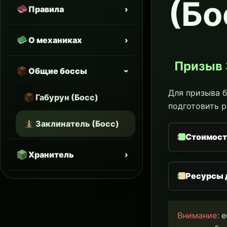
(Бо
Правила
О механиках
Призыв 
Общие боссы
Для призыва 
Габурун (Босс)
подготовить р
Заклинатель (Босс)
Стоимост
Хранитель
Ресурсы 
Внимание:
е