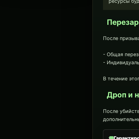
ресурсы буд
Перезар
После призыва
- Общая пере
- Индивидуал
В течение это
Дроп и 
После убийст
дополнительн
Гарантир