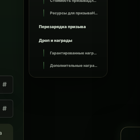
Стоимость призываДля призыва потребуется: - Сапфиры — 50 000 - Уровень опыта — 100 уровней
Ресурсы для призываНеобходимые ресурсы: - Кусочек Хранителя — 1 шт. - Череп визер-скелета — 8 шт. - Алмаз — 32 шт. - Звезда Незера — 4 шт. - Медный слиток — 128 шт.
Перезарядка призыва
Дроп и награды
Гарантированные наградыПосле убийства босса можно получить: - Потерянная душа — 1 шт. - Сапфиры — примерно 40 000 - Прочие ресурсы
Дополнительные награды с шансомС некоторым шансом можно получить: - Мифическую книгу зачарований - Легендарную книгу зачарований - Эпическую книгу зачарований - Редкую книгу зачарований - Необычную книгу зачарований - Обычную книгу зачарований - Баночку опыта (50 LVL) - Вихревой стержень - Золотую морковь - Золотое яблоко - Сердце моря - Алмаз - Незеритовый лом - Голову визер-скелета - Увеличитель слотов для кастомных зачарований - Чёрный свиток - Любой кастомный предмет
#
#
а