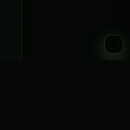
💬
Документы
равила
ферта