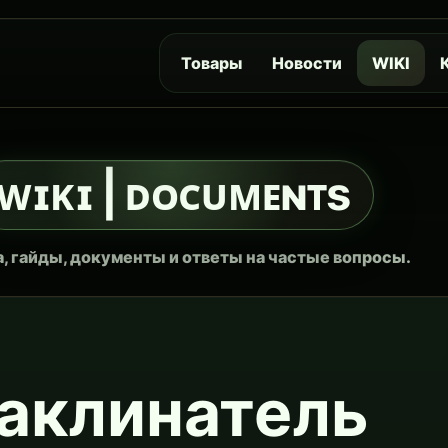
Товары
Новости
WIKI
ᴡɪᴋɪ | ᴅᴏᴄᴜᴍᴇɴᴛs
, гайды, документы и ответы на частые вопросы.
аклинатель