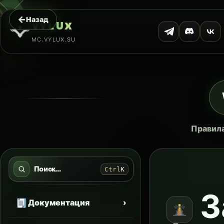
←
Назад
ᴠ
ʏ
ʟ
ᴜ
x
MC.VYLUX.SU
Правила
Поиск...
Ctrl
K
З
Документация