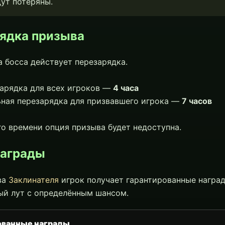
ут потеряны.
ядка призыва
 босса действует перезарядка.
зарядка для всех игроков —
4 часа
ьная перезарядка для призвавшего игрока —
7 часов
го времени опция призыва будет недоступна.
награды
ва
Заклинателя
игрок получает гарантированные награ
ый лут с определённым шансом.
ованные награды