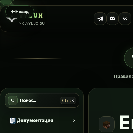
←
Назад
ᴠ
ʏ
ʟ
ᴜ
x
MC.VYLUX.SU
Правила
Поиск...
Ctrl
K
E
Документация