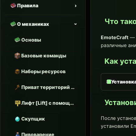
Правила
Что так
О механиках
EmoteCraft
— 
Основы
различные ани
Базовые команды
Как уст
Наборы ресурсов
Установка
Приват территорий и флаги
Установ
Лифт [Lift] с помощью табличек
После установ
Скупщик
установили Em
Пивоварение