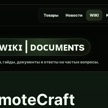
Товары
Новости
WIKI
ᴡɪᴋɪ | ᴅᴏᴄᴜᴍᴇɴᴛs
, гайды, документы и ответы на частые вопросы.
moteCraft