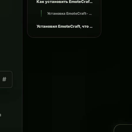
Как установить EmoteCraft?
Установка EmoteCraft- Откройте меню EmoteCraft командой /emotecraft - Нажмите на ссылку, чтобы получить её в чат - Перейдите по полученной ссылке - В открывшейся вкладке выберите нужную версию мода - Обязательно выберите загрузчик: Fabric или Forge - После скачивания откройте папку Minecraft - Для быстрого перехода введите в поиске проводника %appdata% - Перейдите в папку .minecraft - Затем откройте папку mods - Скопируйте скачанный файл мода в папку mods
Установил EmoteCraft, что дальше?
#
ы