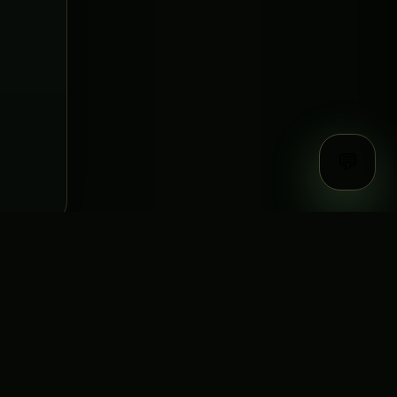
💬
Документы
равила