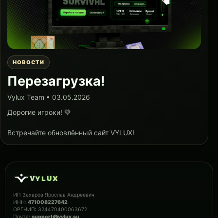
НОВОСТИ
Перезагрузка!
Vylux Team • 03.05.2026
Дорогие игроки! 💚
Встречайте обновлённый сайт VYLUX!
ᴠ
ʏ
ʟ
ᴜ
x
ИП Захаров Ярослав Андреевич
ИНН:
471008227642
ОРГНИП: 324470400063672
Почта:
support@vylux.su