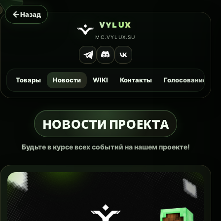
←
Назад
ᴠ
ʏ
ʟ
ᴜ
x
MC.VYLUX.SU
Товары
Новости
WIKI
Контакты
Голосование
ʜᴏʙᴏᴄти пᴘᴏᴇᴋтᴀ
Будьте в курсе всех событий на нашем проекте!