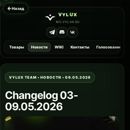
←
Назад
ᴠ
ʏ
ʟ
ᴜ
x
MC.VYLUX.SU
Товары
Новости
WIKI
Контакты
Голосование
VYLUX TEAM • НОВОСТИ • 09.05.2026
Changelog 03-
09.05.2026