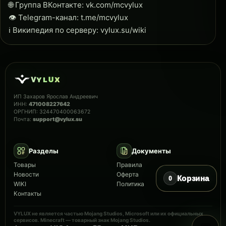
🌐 Группа ВКонтакте: vk.com/mcvylux
👁 Telegram-канал: t.me/mcvylux
ℹ Википедия по серверу: vylux.su/wiki
ᴠ
ʏ
ʟ
ᴜ
x
ИП Захаров Ярослав Андреевич
ИНН:
471008227642
ОРГНИП: 324470400063672
Почта:
support@vylux.su
© VYLUX, 2023-2026
Разделы
Документы
Товары
Правила
Новости
Оферта
Корзина
0
WIKI
Политика
Контакты
VYLUX не является частью Mojang Studios, Microsoft или их официальных
сервисов. Minecraft — товарный знак Mojang Studios.