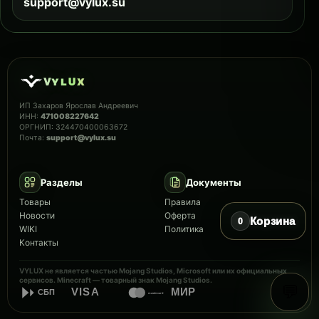
support@vylux.su
ᴠ
ʏ
ʟ
ᴜ
x
ИП Захаров Ярослав Андреевич
ИНН:
471008227642
ОРГНИП: 324470400063672
Почта:
support@vylux.su
© VYLUX, 2023-2026
Разделы
Документы
Товары
Правила
Новости
Оферта
Корзина
0
WIKI
Политика
Контакты
VYLUX не является частью Mojang Studios, Microsoft или их официальных
сервисов. Minecraft — товарный знак Mojang Studios.
💬