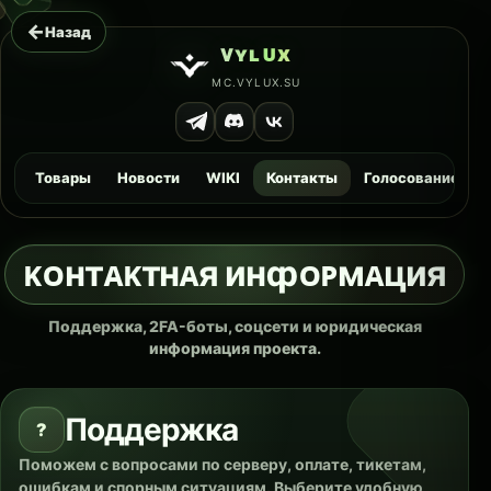
←
Назад
ᴠ
ʏ
ʟ
ᴜ
x
MC.VYLUX.SU
Товары
Новости
WIKI
Контакты
Голосование
ᴋᴏʜтᴀᴋтʜᴀя иʜȹᴏᴘмᴀция
Поддержка, 2FA-боты, соцсети и юридическая
информация проекта.
Поддержка
?
Поможем с вопросами по серверу, оплате, тикетам,
ошибкам и спорным ситуациям. Выберите удобную