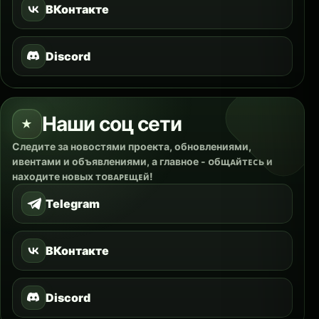
ВКонтакте
Discord
Наши соц сети
★
Следите за новостями проекта, обновлениями,
ивентами и объявлениями, а главное - ᴏбщᴀйтᴇᴄь и
находите новых тᴏʙᴀᴘᴇщᴇй!
Telegram
ВКонтакте
Discord