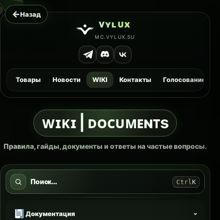
←
Назад
ᴠ
ʏ
ʟ
ᴜ
x
MC.VYLUX.SU
Товары
Новости
WIKI
Контакты
Голосование
ᴡɪᴋɪ | ᴅᴏᴄᴜᴍᴇɴᴛs
Правила, гайды, документы и ответы на частые вопросы.
Поиск...
Ctrl
K
Документация