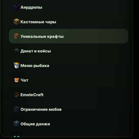
Аирдропы
Кастомные чары
Уникальные крафты
Донат и кейсы
Меню рыбака
Чат
EmoteCraft
Ограничение мобов
Общие данжи
Градиент гильдии