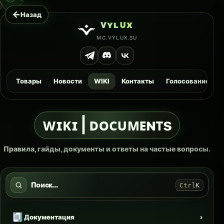
←
Назад
ᴠ
ʏ
ʟ
ᴜ
x
MC.VYLUX.SU
Товары
Новости
WIKI
Контакты
Голосование
ᴡɪᴋɪ | ᴅᴏᴄᴜᴍᴇɴᴛs
Правила, гайды, документы и ответы на частые вопросы.
Поиск...
Ctrl
K
Документация