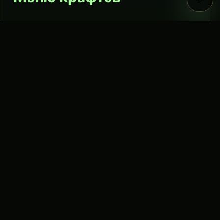
Открыть список доступных крафтов можно с
помощью команды:
/crafts
Последнее редактирование:
27.06.2026 23:21
ᴠ
ʏ
ʟ
ᴜ
x
ИП Захаров Ярослав Андреевич
ИНН:
471008227642
ОРГНИП: 324470400063672
Почта:
support@vylux.su
© VYLUX, 2023-2026