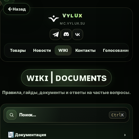
←
Назад
ᴠ
ʏ
ʟ
ᴜ
x
MC.VYLUX.SU
Товары
Новости
WIKI
Контакты
Голосование
ᴡɪᴋɪ | ᴅᴏᴄᴜᴍᴇɴᴛs
Правила, гайды, документы и ответы на частые вопросы.
Поиск...
Ctrl
K
Документация