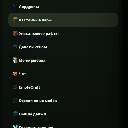
Аирдропы
Кастомные чары
Уникальные крафты
Донат и кейсы
Меню рыбака
Чат
EmoteCraft
Ограничение мобов
Общие данжи
Градиент гильдии