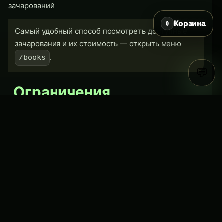
зачарований
Корзина
0
Самый удобный способ посмотреть доступные
зачарования и их стоимость — открыть меню
.
/books
💬
Ограничения
- На одном предмете может быть максимум
3
кастомных зачарования
- Увеличить количество слотов для кастомных
зачарований можно с помощью
увеличителя слотов
в меню
/books
Последнее редактирование:
27.06.2026 23:25